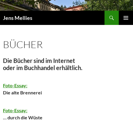
Zum
Inhalt
Suchen
springen
Jens Mellies
PRIMÄR
MENÜ
BÜCHER
Die Bücher sind im Internet
oder im Buchhandel erhältlich.
Foto-Essay:
Die alte Brennerei
Foto-Essay:
… durch die Wüste